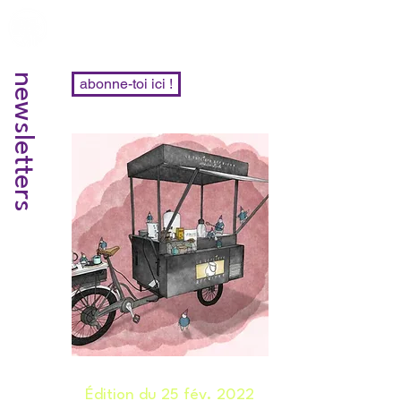
newsletters
abonne-toi ici !
Édition du 25 fév. 2022