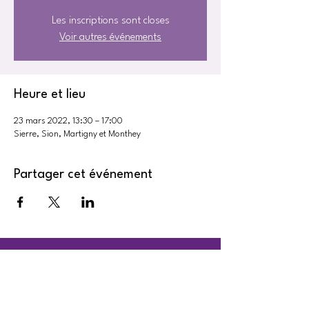
Les inscriptions sont closes
Voir autres événements
Heure et lieu
23 mars 2022, 13:30 – 17:00
Sierre, Sion, Martigny et Monthey
Partager cet événement
CONTACT
contact@collectif-feministe-valais.ch