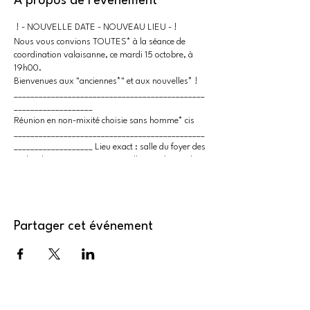
À propos de l'événement
! - NOUVELLE DATE - NOUVEAU LIEU - !
Nous vous convions TOUTES* à la séance de
coordination valaisanne, ce mardi 15 octobre, à
19h00.
Bienvenues aux "anciennes*" et aux nouvelles* !
______________________________________________
___________________
Réunion en non-mixité choisie sans homme* cis
______________________________________________
___________________ Lieu exact : salle du foyer des
écoles de Martigny, au centre-ville, rue des Ecoles.
Bâtiment C (le plus récent). Accès : 1er étage à
gauche puis tout au fond du batiment c
Partager cet événement
CONTACT