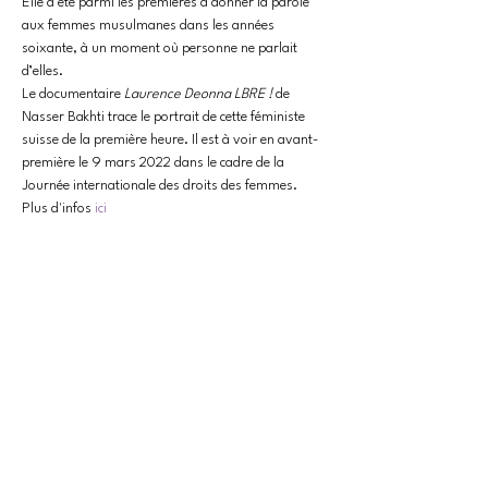
Elle a été parmi les premières à donner la parole 
aux femmes musulmanes dans les années 
soixante, à un moment où personne ne parlait 
d’elles.
Le documentaire 
Laurence Deonna LBRE !
 de 
Nasser Bakhti trace le portrait de cette féministe 
suisse de la première heure. Il est à voir en avant-
première le 9 mars 2022 dans le cadre de la 
Journée internationale des droits des femmes.
Plus d'infos 
ici
Partager cet événement
CONTACT
contact@collectif-feministe-valais.ch