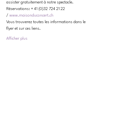
assister gratuitement à notre spectacle.
Réservations: + 41 (0)32 724 21 22 
/ 
www.maisonduconcert.ch
Vous trouverez toutes les informations dans le 
flyer et sur ces liens.
Afficher plus
Partager cet événement
CONTACT
contact@collectif-feministe-valais.ch