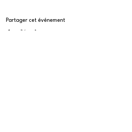
Partager cet événement
CONTACT
contact@collectif-feministe-valais.ch
NOUS
REJOINDRE
Formulaire d'inscription
nous
soutenir