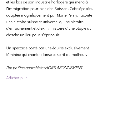
et les bas de son industrie horlogère qui mena à 
l’immigration pour bien des Suisses. Cette épopée, 
adaptée magnifiquement par Marie Perny, raconte 
une histoire suisse et universelle, une histoire 
d’enracinement et d’exil : l’histoire d’une utopie qui 
cherche un lieu pour s’épanouir.

Un spectacle porté par une équipe exclusivement 
féminine qui chante, danse et se rit du malheur.

Dix petites anarchistes
HORS ABONNEMENT…
Afficher plus
Partager cet événement