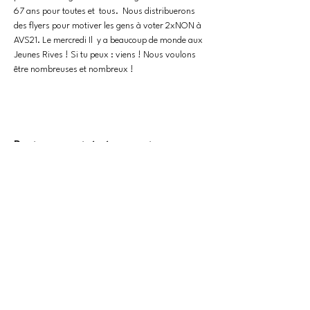
67 ans pour toutes et  tous.  Nous distribuerons 
des flyers pour motiver les gens à voter 2xNON à 
AVS21. Le mercredi Il  y a beaucoup de monde aux 
Jeunes Rives ! Si tu peux : viens ! Nous voulons 
être nombreuses et nombreux ! 
Partager cet événement
CONTACT
contact@collectif-feministe-valais.ch
NOUS
REJOINDRE