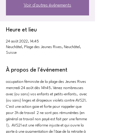
Voir d'autres événements
Heure et lieu
24 août 2022, 14:45
Neuchâtel, Plage des Jeunes Rives, Neuchâtel,
Suisse
À propos de l'événement
occupation féministe de la plage des Jeunes Rives 
mercredi 24 août dès 14h45. Venez nombreuses 
avec (ou sans) vos enfants et petits-enfants,  avec 
(ou sans) linges et drapeaux violets contre AVS21. 
C'est une action gaie et forte pour rappeler que 
pour 3h de travail  2 ne sont pas rémunérées (en 
général ce travail non payé est fait par une femme 
!).  AVS21 est une réforme injuste et qui ouvre la 
porte à une augmentation de l'âge de la retraite à 