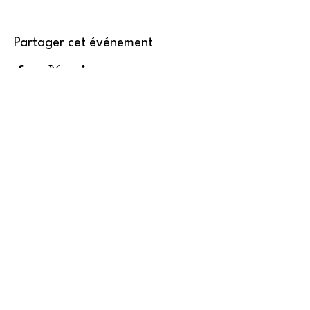
Partager cet événement
CONTACT
contact@collectif-feministe-valais.ch
NOUS
REJOINDRE
Formulaire d'inscription
nous
soutenir
Plus d'infos