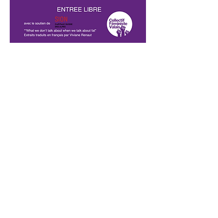
Partager cet événement
CONTACT
contact@collectif-feministe-valais.ch