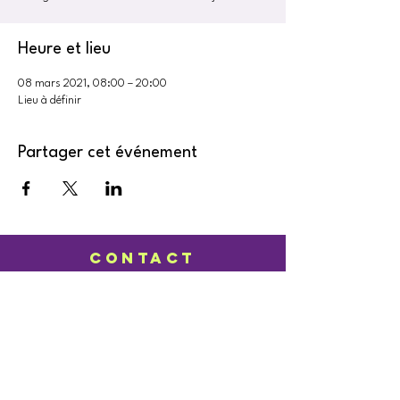
Heure et lieu
08 mars 2021, 08:00 – 20:00
Lieu à définir
Partager cet événement
CONTACT
contact@collectif-feministe-valais.ch
NOUS
REJOINDRE
Formulaire d'inscription